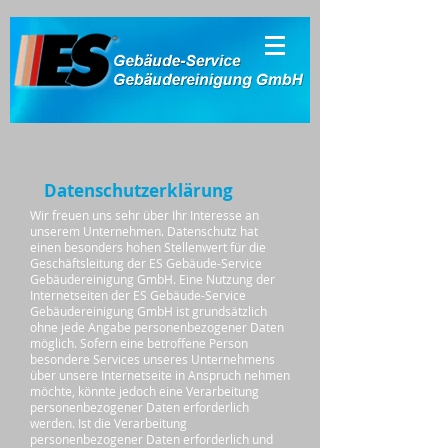
Datenschutzerklärung
Wir freuen uns sehr über Ihr Interesse an
unserem Unternehmen. Datenschutz hat
einen besonders hohen Stellenwert für die
Geschäftsleitung der ES Gebäude-Service
Gebäudereinigung GmbH. Eine Nutzung der
Internetseiten der ES Gebäude-Service
Gebäudereinigung GmbH ist grundsätzlich
ohne jede Angabe personenbezogener Daten
möglich. Sofern eine betroffene Person
besondere Services unseres Unternehmens
über unsere Internetseite in Anspruch nehmen
möchte, könnte jedoch eine Verarbeitung
personenbezogener Daten erforderlich
werden. Ist die Verarbeitung
personenbezogener Daten erforderlich und