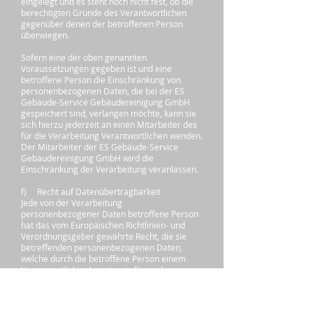
eingelegt und es steht noch nicht fest, ob die
berechtigten Gründe des Verantwortlichen
gegenüber denen der betroffenen Person
überwiegen.
Sofern eine der oben genannten
Voraussetzungen gegeben ist und eine
betroffene Person die Einschränkung von
personenbezogenen Daten, die bei der ES
Gebäude-Service Gebäudereinigung GmbH
gespeichert sind, verlangen möchte, kann sie
sich hierzu jederzeit an einen Mitarbeiter des
für die Verarbeitung Verantwortlichen wenden.
Der Mitarbeiter der ES Gebäude-Service
Gebäudereinigung GmbH wird die
Einschränkung der Verarbeitung veranlassen.
f) Recht auf Datenübertragbarkeit
Jede von der Verarbeitung
personenbezogener Daten betroffene Person
hat das vom Europäischen Richtlinien- und
Verordnungsgeber gewährte Recht, die sie
betreffenden personenbezogenen Daten,
welche durch die betroffene Person einem
Verantwortlichen bereitgestellt wurden, in
einem strukturierten, gängigen und
maschinenlesbaren Format zu erhalten. Sie
hat außerdem das Recht, diese Daten einem