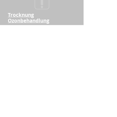
Trocknung
Ozonbehandlung
Schmutzmatten-service
Desinfektion