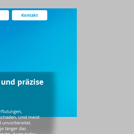
Kontakt
 und präzise
rflutungen,
rschäden. Und meist
 unvorbereitet.
je länger das