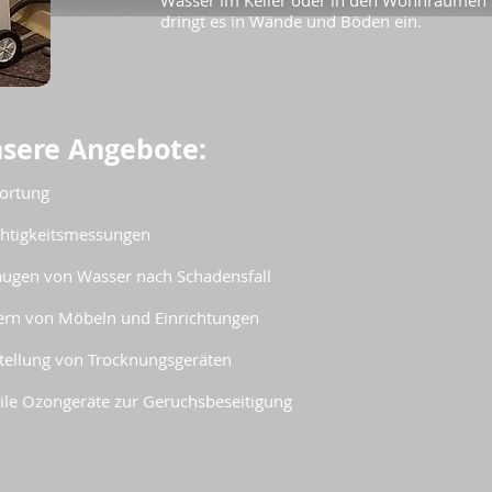
Wasser im Keller oder in den Wohnräumen st
dringt es in Wände und Böden ein.
sere Angebote:
ortung
htigkeitsmessungen
ugen von Wasser nach Schadensfall
ern von Möbeln und Einrichtungen
tellung von Trocknungsgeräten
le Ozongeräte zur Geruchsbeseitigung