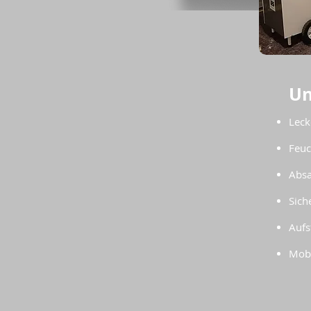
Un
Leck
Feuc
Absa
Sich
Aufs
Mobi