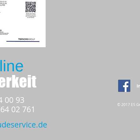
line
erkeit
I
4 00 93
© 2017 ES G
02 761
deservice.de