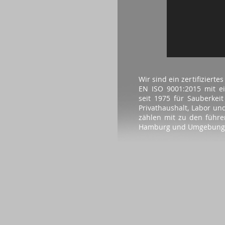
Wir sind ein zertifizier
EN ISO 9001:2015 mit 
seit 1975 für Sauberkei
Privathaushalt, Labor un
zählen mit zu den führ
Hamburg und Umgebung