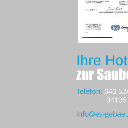
Ihre
Hot
zur Saub
Telefon
:
040 52
04106 64 
info@es-gebaeu