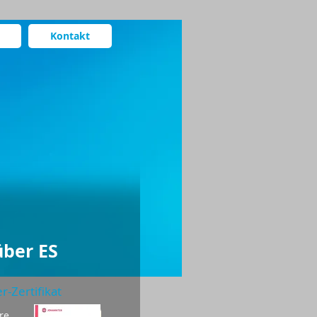
Kontakt
ber ES
r-Zertifikat
re