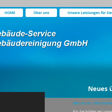
HOME
Über uns
Unsere Leistungen für Sie
:
 sauber bleiben
Neues ü
Neuestes Mitarbeite
Für Sie bilden wir unse