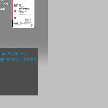
t und
 auf
s
über 30 Jahren
gehend ISO zertifiziert !