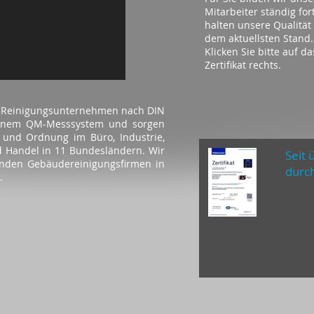
Mitarbeiter ständig for
halten unsere Qualität
dem aktuellsten Stand.
Klicken Sie bitte auf da
Zertifikat rechts.
tes Reinigungsunternehmen nach DIN
einem QM-Messsystem und sorgen
t und Ordnung im Büro, Industrie,
d Handel in 11 Bundesländern. Wir
Seit 
enden Gebäudereinigungsfirmen in
durch
.